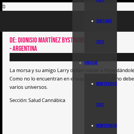
2023
La morsa y el cannabis
SANTIAGO
de:
Dionisio Martínez Bystrowicz
2022
-
Argentina
URUGUAY
La morsa y su amigo Larry deben salvar a Pepe dándole 
Como no lo encuentran en el supermercado chino deben
MONTEVIDEO
varios universos.
Sección:
Salud Cannábica
2022
MONTEVIDEO