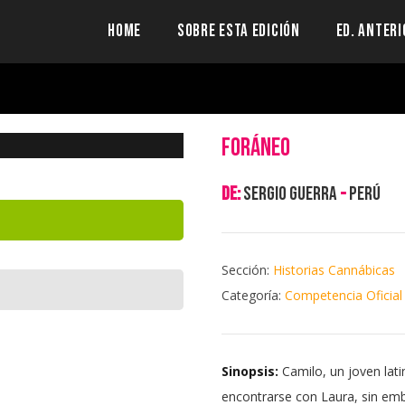
HOME
SOBRE ESTA EDICIÓN
ED. ANTERI
Foráneo
de:
Sergio Guerra
-
Perú
Sección:
Historias Cannábicas
Categoría:
Competencia Oficial
Sinopsis:
Camilo, un joven lat
encontrarse con Laura, sin emb