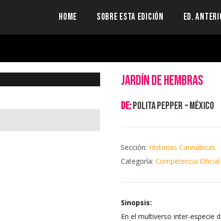
HOME
SOBRE ESTA EDICIÓN
ED. ANTERI
Jardín de hembras
de:
Polita Pepper
-
México
Sección:
Historias Cannábicas
Categoría:
Competencia Oficial
Sinopsis:
En el multiverso inter-especie d