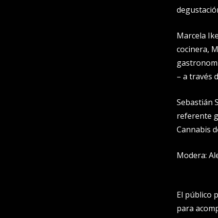
degustació
Marcela Ik
cocinera, M
gastronomía
– a través 
Sebastián S
referente 
Cannabis de
Modera: Al
El público
para acomp