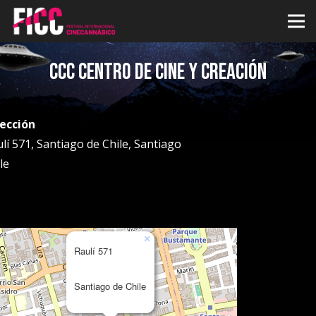
CCC Centro de Cine y Creación
rección
lí 571, Santiago de Chile, Santiago
le
×
Raulí 571
Santiago de Chile