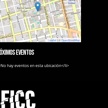
Leaflet
| ©
OpenStreetMap
óximos eventos
>No hay eventos en esta ubicación</li>