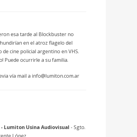
eron esa tarde al Blockbuster no
hundirían en el atroz flagelo del
de cine policial argentino en VHS.
! Puede ocurrirle a su familia.
evia vía mail a info@lumiton.com.ar
-
Lumiton Usina Audiovisual
- Sgto.
cente López