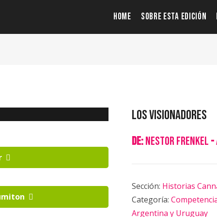
HOME
SOBRE ESTA EDICIÓN
Los Visionadores
de:
Nestor Frenkel
-
r
Sección:
Historias Cann
umiton
Categoría:
Competencia 
Argentina y Uruguay