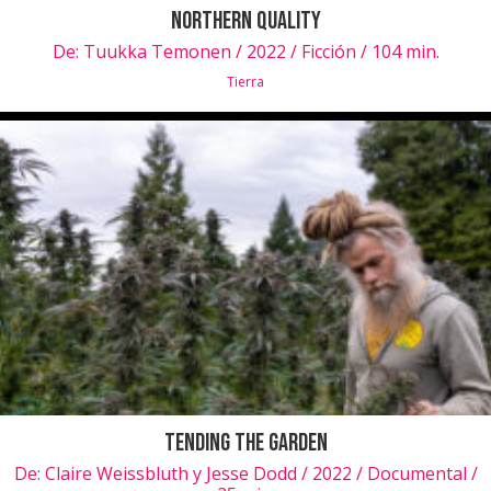
Northern Quality
De:
Tuukka Temonen / 2022 / Ficción / 104 min.
Tierra
Tending the Garden
De:
Claire Weissbluth y Jesse Dodd / 2022 / Documental /