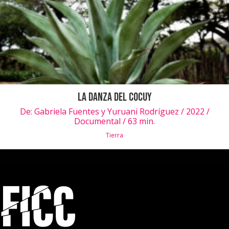
La Danza del Cocuy
De:
Gabriela Fuentes y Yuruani Rodríguez / 2022 /
Documental / 63 min.
Tierra