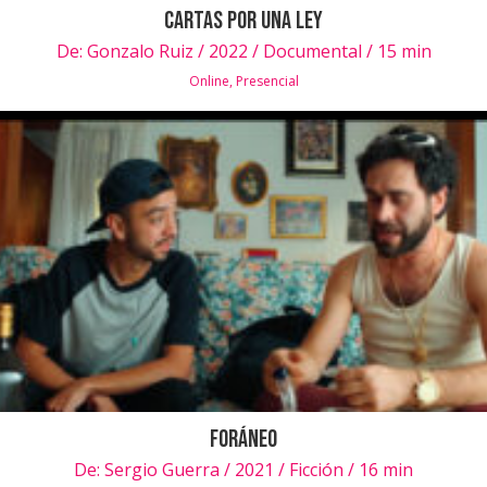
Cartas por una Ley
De:
Gonzalo Ruiz / 2022 / Documental / 15 min
Online
,
Presencial
Foráneo
De:
Sergio Guerra / 2021 / Ficción / 16 min